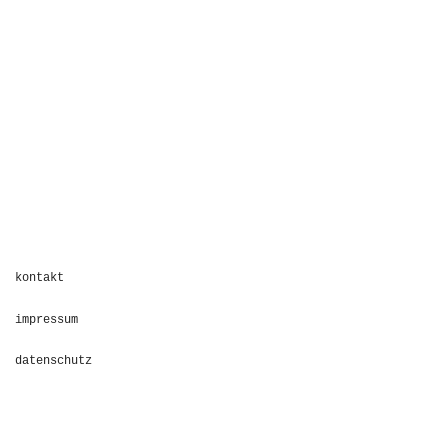
illustration
mix
zuschauen & entspannen
kontakt
impressum
datenschutz