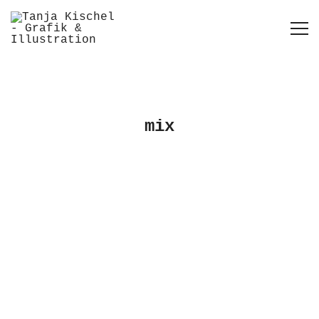
mix
illustration
mix
Fears and Tears