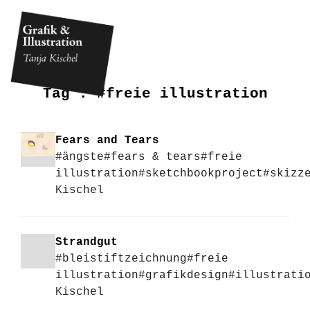
Tag :
#freie illustration
Fears and Tears
#ängste
#fears & tears
#freie
illustration
#sketchbookproject
#skizz
Kischel
Strandgut
#bleistiftzeichnung
#freie
illustration
#grafikdesign
#illustrati
Kischel