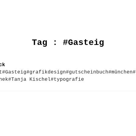
Tag :
#Gasteig
ck
t
#Gasteig
#grafikdesign
#gutscheinbuch
#münchen
#
hek
#Tanja Kischel
#typografie