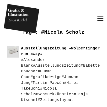
Tag :
#Nicola Scholz
Ausstellungszeitung »Wolpertinger
run away«
#Alexander
Blank
#Ausstellungszeitung
#Babette
Boucher
#Eunmi
Chun
#grafikdesign
#Junwon
Jung
#Martin Papcún
#Mirei
Takeuchi
#Nicola
Scholz
#Schmuckkünstler
#Tanja
Kischel
#Zeitungslayout