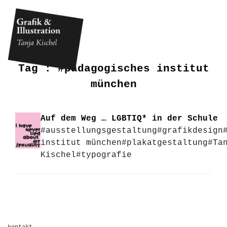
Tag :
#pädagogisches institut
münchen
Auf dem Weg … LGBTIQ* in der Schule
#ausstellungsgestaltung
#grafikdesign
institut münchen
#plakatgestaltung
#Ta
Kischel
#typografie