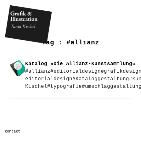
Tag :
#allianz
Katalog »Die Allianz-Kunstsammlung«
#allianz
#editorialdesign
#grafikdesig
editorialdesign
#Kataloggestaltung
#ku
Kischel
#typografie
#umschlaggestaltun
kontakt