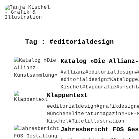
Tag :
#editorialdesign
Katalog »Die Allianz-
#allianz
#editorialdesign
#
editorialdesign
#Katalogge
Kischel
#typografie
#umschl
Klappentext
#editorialdesign
#grafikdesign
München
#literaturmagazin
#PDF-
Kischel
#Titelillustration
Jahresbericht FOS Ges