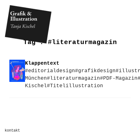
Tag :
#literaturmagazin
Klappentext
#editorialdesign
#grafikdesign
#illust
München
#literaturmagazin
#PDF-Magazin
Kischel
#Titelillustration
kontakt