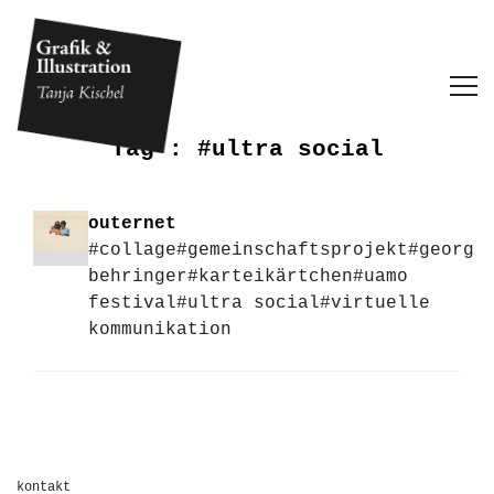
Tag :
#ultra social
outernet
#collage
#gemeinschaftsprojekt
#georg
behringer
#karteikärtchen
#uamo
festival
#ultra social
#virtuelle
kommunikation
kontakt