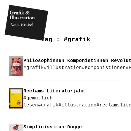
Tag :
#grafik
Philosophinnen Komponistinnen Revolu
#grafik
#illustration
#Komponistinnen
#
Reclams Literaturjahr
#gemütlich
lesen
#grafik
#illustration
#reclamslit
Simplicissimus-Dogge